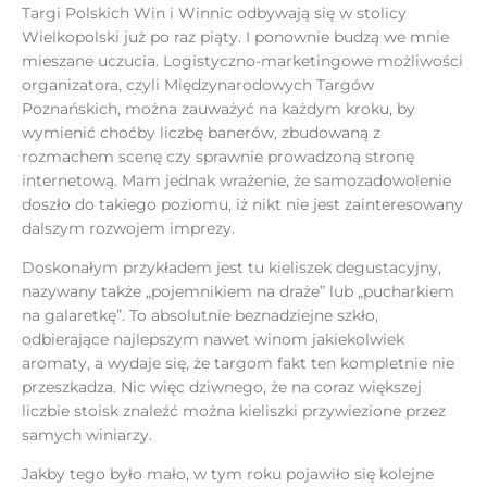
Targi Polskich Win i Winnic odbywają się w stolicy
Wielkopolski już po raz piąty. I ponownie budzą we mnie
mieszane uczucia. Logistyczno-marketingowe możliwości
organizatora, czyli Międzynarodowych Targów
Poznańskich, można zauważyć na każdym kroku, by
wymienić choćby liczbę banerów, zbudowaną z
rozmachem scenę czy sprawnie prowadzoną stronę
internetową. Mam jednak wrażenie, że samozadowolenie
doszło do takiego poziomu, iż nikt nie jest zainteresowany
dalszym rozwojem imprezy.
Doskonałym przykładem jest tu kieliszek degustacyjny,
nazywany także „pojemnikiem na draże” lub „pucharkiem
na galaretkę”. To absolutnie beznadziejne szkło,
odbierające najlepszym nawet winom jakiekolwiek
aromaty, a wydaje się, że targom fakt ten kompletnie nie
przeszkadza. Nic więc dziwnego, że na coraz większej
liczbie stoisk znaleźć można kieliszki przywiezione przez
samych winiarzy.
Jakby tego było mało, w tym roku pojawiło się kolejne