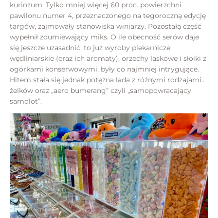
kuriozum. Tylko mniej więcej 60 proc. powierzchni
pawilonu numer 4, przeznaczonego na tegoroczną edycję
targów, zajmowały stanowiska winiarzy. Pozostałą część
wypełnił zdumiewający miks. O ile obecność serów daje
się jeszcze uzasadnić, to już wyroby piekarnicze,
wędliniarskie (oraz ich aromaty), orzechy laskowe i słoiki z
ogórkami konserwowymi, były co najmniej intrygujące.
Hitem stała się jednak potężna lada z różnymi rodzajami…
żelków oraz „aero bumerang” czyli „samopowracający
samolot”.