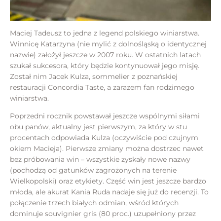
Maciej Tadeusz to jedna z legend polskiego winiarstwa.
Winnicę Katarzyna (nie mylić z dolnośląską o identycznej
nazwie) założył jeszcze w 2007 roku. W ostatnich latach
szukał sukcesora, który będzie kontynuował jego misję.
Został nim Jacek Kulza, sommelier z poznańskiej
restauracji Concordia Taste, a zarazem fan rodzimego
winiarstwa.
Poprzedni rocznik powstawał jeszcze wspólnymi siłami
obu panów, aktualny jest pierwszym, za który w stu
procentach odpowiada Kulza (oczywiście pod czujnym
okiem Macieja). Pierwsze zmiany można dostrzec nawet
bez próbowania win – wszystkie zyskały nowe nazwy
(pochodzą od gatunków zagrożonych na terenie
Wielkopolski) oraz etykiety. Część win jest jeszcze bardzo
młoda, ale akurat Kania Ruda nadaje się już do recenzji. To
połączenie trzech białych odmian, wśród których
dominuje souvignier gris (80 proc.) uzupełniony przez