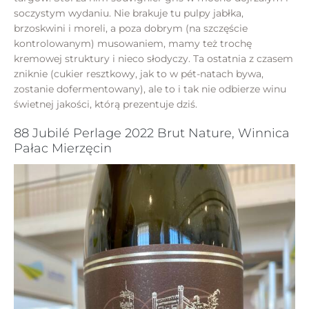
soczystym wydaniu. Nie brakuje tu pulpy jabłka,
brzoskwini i moreli, a poza dobrym (na szczęście
kontrolowanym) musowaniem, mamy też trochę
kremowej struktury i nieco słodyczy. Ta ostatnia z czasem
zniknie (cukier resztkowy, jak to w pét-natach bywa,
zostanie dofermentowany), ale to i tak nie odbierze winu
świetnej jakości, którą prezentuje dziś.
88 Jubilé Perlage 2022 Brut Nature, Winnica
Pałac Mierzęcin