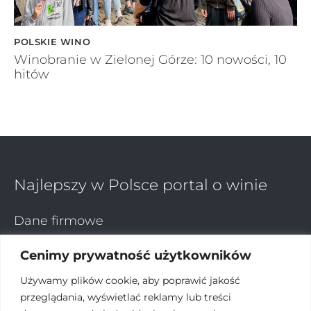
POLSKIE WINO
Winobranie w Zielonej Górze: 10 nowości, 10
hitów
Najlepszy w Polsce portal o winie
Dane firmowe
KB Wino sp z.o.o
Cenimy prywatność użytkowników
ul. Mińska 29A bud. 44
03-808 Warszawa
Używamy plików cookie, aby poprawić jakość
przeglądania, wyświetlać reklamy lub treści