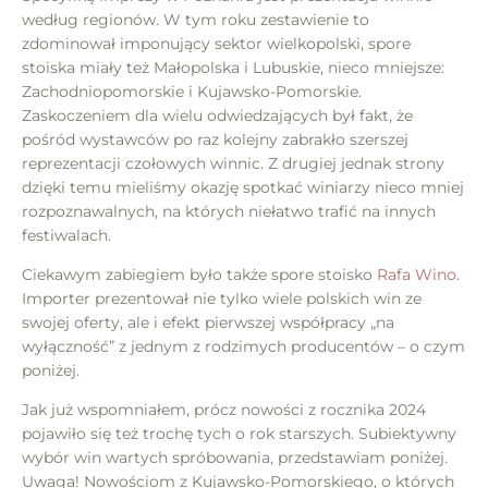
według regionów. W tym roku zestawienie to
zdominował imponujący sektor wielkopolski, spore
stoiska miały też Małopolska i Lubuskie, nieco mniejsze:
Zachodniopomorskie i Kujawsko-Pomorskie.
Zaskoczeniem dla wielu odwiedzających był fakt, że
pośród wystawców po raz kolejny zabrakło szerszej
reprezentacji czołowych winnic. Z drugiej jednak strony
dzięki temu mieliśmy okazję spotkać winiarzy nieco mniej
rozpoznawalnych, na których niełatwo trafić na innych
festiwalach.
Ciekawym zabiegiem było także spore stoisko
Rafa Wino
.
Importer prezentował nie tylko wiele polskich win ze
swojej oferty, ale i efekt pierwszej współpracy „na
wyłączność” z jednym z rodzimych producentów – o czym
poniżej.
Jak już wspomniałem, prócz nowości z rocznika 2024
pojawiło się też trochę tych o rok starszych. Subiektywny
wybór win wartych spróbowania, przedstawiam poniżej.
Uwaga! Nowościom z Kujawsko-Pomorskiego, o których