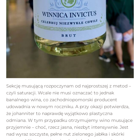
Sekcję musującą rozpoczynam od najprostszej z metod –
czyli saturacji. Wcale nie musi oznaczać to jednak
banalnego wina, co zachodniopomorski producent
udowadnia w nowym roczniku. A przy okazji potwierdza,
że johanniter to naprawdę wyjątkowo plastyczna
odmiana. W tym przypadku otrzymujemy wino musujące
przyjemnie – choć, rzecz jasna, niezbyt intensywnie. Jest
nad wyraz soczyste, pełne nut zielonego jabłka i skórki