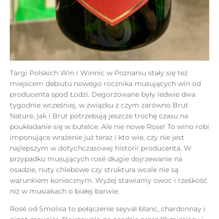
Targi Polskich Win i Winnic w Poznaniu stały się też
miejscem debiutu nowego rocznika musujących win od
producenta spod Łodzi. Degorżowane były ledwie dwa
tygodnie wcześniej, w związku z czym zarówno Brut
Nature, jak i Brut potrzebują jeszcze trochę czasu na
poukładanie się w butelce. Ale nie nowe Rose! To wino robi
imponujące wrażenie już teraz i kto wie, czy nie jest
najlepszym w dotychczasowej historii producenta. W
przypadku musujących rosé długie dojrzewanie na
osadzie, nuty chlebowe czy struktura wcale nie są
warunkiem koniecznym. Wyżej stawiamy owoc i rześkość
niż w musiakach o białej barwie.
Rosé od Smolisa to połączenie seyval blanc, chardonnay i