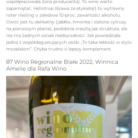
współpracowała żona producenta). To wino warto
zapamiętać. Heliotrop (brawa za etykietę!) to wytrawny
roter riesling o zaledwie 10-proc. zawartości alkoholu.
Owoc jest tu delikatny (jabłko, limonka i zielone cytrusy
na pierwszym planie), podobnie zresztą jak struktura, ale
nie ma żadnych oznak niedojrzałości. Jak powiedziała
jedna z współdegustujących osób: „To taka lekkość w stylu
mozelskim”. Chyba trudno o lepszy komplement.
87 Wino Regionalne Białe 2022, Winnica
Amelie dla Rafa Wino