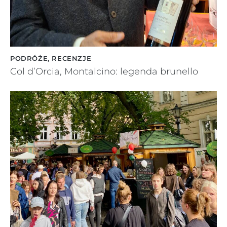
PODRÓŻE
,
RECENZJE
Col d’Orcia, Montalcino: legenda brunello