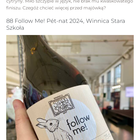
cytryny. Miło szczypie w język, nie brak mu kwaskowatego
finiszu. Czegóż chcieć więcej przed majówką?
88 Follow Me! Pét-nat 2024, Winnica Stara
Szkoła