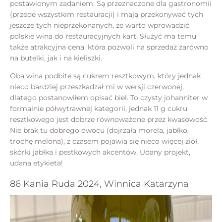
postawionym zadaniem. Są przeznaczone dla gastronomii
(przede wszystkim restauracji) i mają przekonywać tych
jeszcze tych nieprzekonanych, że warto wprowadzić
polskie wina do restauracyjnych kart. Służyć ma temu
także atrakcyjna cena, która pozwoli na sprzedaż zarówno
na butelki, jak i na kieliszki.
Oba wina podbite są cukrem resztkowym, który jednak
nieco bardziej przeszkadzał mi w wersji czerwonej,
dlatego postanowiłem opisać biel. To czysty johanniter w
formalnie półwytrawnej kategorii, jednak 11 g cukru
resztkowego jest dobrze równoważone przez kwasowość.
Nie brak tu dobrego owocu (dojrzała morela, jabłko,
trochę melona), z czasem pojawia się nieco więcej ziół,
skórki jabłka i pestkowych akcentów. Udany projekt,
udana etykieta!
86 Kania Ruda 2024, Winnica Katarzyna