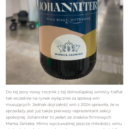
Do tej pory nowy rocznik z tej dolnośląskiej winnicy trafiał
tak wcześnie na rynek wyłącznie za sprawą win
musujących. Jednak dojrzałość win z 2024 sprawiła, że w
sprzedaży jest już także pierwszy reprezentant sekcji
spokojnej. Johanniter to jeden ze znaków firmowych
Marka Janiaka. Mimo wyczuwalnej jeszcze młodości, winu