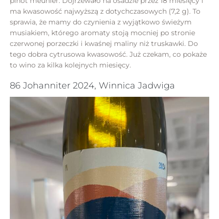
pinot meunier. Dojrzewało na osadzie przez 18 miesięcy i
ma kwasowość najwyższą z dotychczasowych (7,2 g). To
sprawia, że mamy do czynienia z wyjątkowo świeżym
musiakiem, którego aromaty stoją mocniej po stronie
czerwonej porzeczki i kwaśnej maliny niż truskawki. Do
tego dobra cytrusowa kwasowość. Już czekam, co pokaże
to wino za kilka kolejnych miesięcy.
86 Johanniter 2024, Winnica Jadwiga