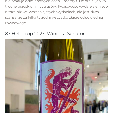
nie brakuje odmianowych cech – mamy tu morelę, jabłko,
trochę brzoskwini i cytrusów. Kwasowość wydaje się nieco
niższa niż we wcześniejszych wydaniach, ale jest duża
szansa, że za kilka tygodni wszystko złapie odpowiednią
równowagę.
87 Heliotrop 2023, Winnica Senator