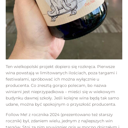
Ten wielkopolski projekt dopiero się rozkręca. Pierwsze
wina powstają w limitowanych ilościach, poza targami i
festiwalami, spróbować ich można wyłącznie u
producenta. Co zresztą gorąco polecam, bo nazwa
winiarni jest nieprzypadkowa – mieści się w wiekowym
budynku dawnej szkoły. Jeśli kolejne wina będą tak samo
udane, można być spokojnym o przyszłość producenta.
Follow Me! z rocznika 2024 (prezentowano też starszy
rocznik) był, zdaniem wielu, jednym z najlepszych win
targów. Stoi za nim souvignier gris w mocno dojrzałym i