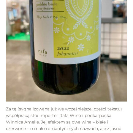
Za tą (sygnalizowaną już we wcześniejszej części tekstu)
współpracą stoi importer Rafa Wino i podkarpacka
Winnica Amelie. Jej efektem są dwa wina – białe i
czerwone – o mało romantycznych nazwach, ale z jasno