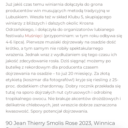
Już jakiś czas temu winiarnia dołączyła do grona
producentów win musujących metodą tradycyjną w
Lubuskiem. Weszła też w skład Klubu 5, skupiającego
winiarzy z bliższych i dalszych okolic Krosna
Odrzańskiego, i dołączyła do organizatorów lubianego
festiwalu
Muśnięci
(przypominam: w tym roku odbywa się
4-6 lipca). Pierwsze musiaki dojrzewały na osadzie dość
krótko, a tym samym nie robiły spektakularnego
wrażenia. Jednak wraz z wydłużaniem się tego czasu ich
jakość zdecydowanie rosła. Dziś sięgnąć możemy po
butelkę z rekordowym dla producenta czasem
dojrzewania na osadzie – to już 20 miesięcy. Za złotą
etykietą (koszmar dla fotografów!) kryje się riesling z 25-
proc. dodatkiem chardonnay. Dobry rocznik przekłada się
tutaj na sporo dojrzałych nut cytrusowych i odrobinę
tropikalnego owocu. Nie brakuje akcentów drożdżowych i
delikatnie chlebowych, jest wreszcie dobrze zaznaczona
kwasowość. Spory potencjał dojrzewania.
90 Jean Thierry Smolis Rose 2023, Winnica