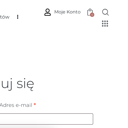
Moje Konto
0
ntów
uj się
Adres e-mail
*