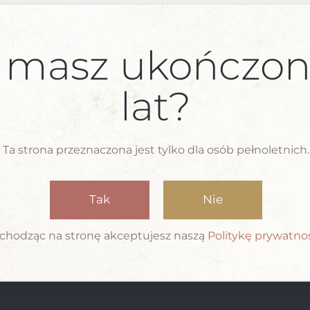
Na adres e-mail zostani
 masz ukończon
Twoje dane osobowe b
lat?
witryny, zarządzania do
celów opisanych w na
Ta strona przeznaczona jest tylko dla osób pełnoletnich.
Tak
Nie
hodząc na stronę akceptujesz naszą
Politykę prywatno