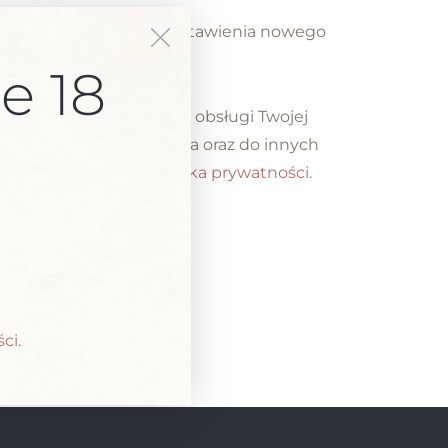
e wysłany odnośnik do ustawienia nowego
hasła.
e 18
ędą wykorzystywane do obsługi Twojej
stępem do Twojego konta oraz do innych
szym dokumencie:
polityka prywatności
.
Zarejestruj się
ści
.