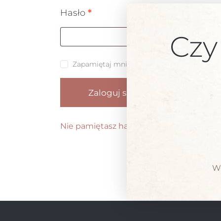
Hasło
*
Czy
Zapamiętaj mnie
Zaloguj się
Nie pamiętasz hasła?
Wc