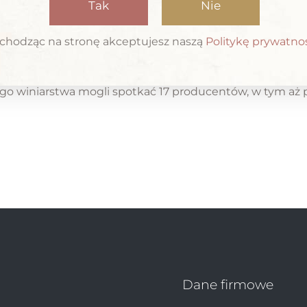
Tak
Nie
CKI
2024-05-21
hodząc na stronę akceptujesz naszą
Politykę prywatno
lnie mamy ich już 605! Poznajmy kilku nowych producen
dawno IV Festiwal Wina Pomorza Zachodniego w Szczecin
go winiarstwa mogli spotkać 17 producentów, w tym aż p
Dane firmowe