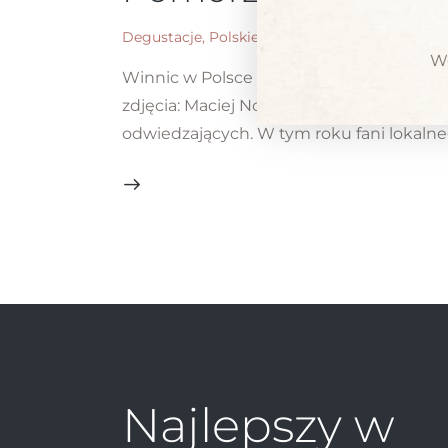
Degustacje
,
Polskie wino
MACIEJ NOWI
Wc
Winnic w Polsce wciąż przybywa – aktua
zdjęcia: Maciej Nowicki Zakończony nie
odwiedzających. W tym roku fani lokalne
Najlepszy w