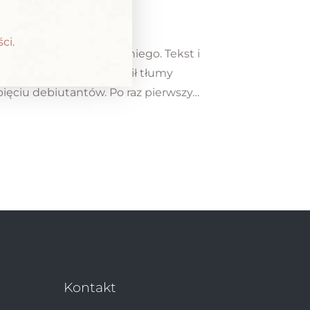
ści
.
tów z Pomorza Zachodniego. Tekst i
ie jak zawsze zgromadził tłumy
ięciu debiutantów. Po raz pierwszy…
Kontakt