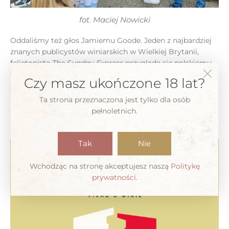
fot. Maciej Nowicki
Oddaliśmy też głos Jamiemu Goode. Jeden z najbardziej
znanych publicystów winiarskich w Wielkiej Brytanii,
felietonista
The Sunday Express
przygląda się polskiemu
winu z dystansu i opisuje swoje wrażenia z nim związane.
Czy masz ukończone 18 lat?
Piszą dla nas jak zawsze Marek Bieńczyk, Sławomir Sochaj,
Ta strona przeznaczona jest tylko dla osób
Kuba Janicki i, oczywiście nasz stały zespół – Ewa Rybak,
pełnoletnich.
Inka Wrońska, Maciej Nowicki i (wyżej podpisany) Tomasz
Prange-Barczyński.
Tak
Nie
Wchodząc na stronę akceptujesz naszą
Politykę
prywatności
.