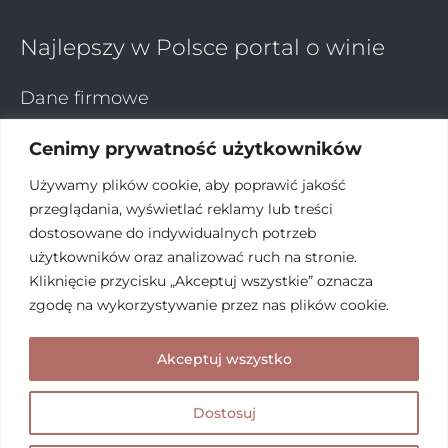
Najlepszy w Polsce portal o winie
Dane firmowe
KB Wino sp z.o.o
Cenimy prywatność użytkowników
ul. Mińska 29A bud. 44
03-808 Warszawa
Używamy plików cookie, aby poprawić jakość
przeglądania, wyświetlać reklamy lub treści
dostosowane do indywidualnych potrzeb
użytkowników oraz analizować ruch na stronie.
Kontakt
Kliknięcie przycisku „Akceptuj wszystkie” oznacza
zgodę na wykorzystywanie przez nas plików cookie.
kontakt@fermentmag.pl
Akceptuj wszystko
Home
Sklep
Kontakt
Polityka prywatności
Dostosuj
KB Wino © 2026. Stworzone przez
Przystanek