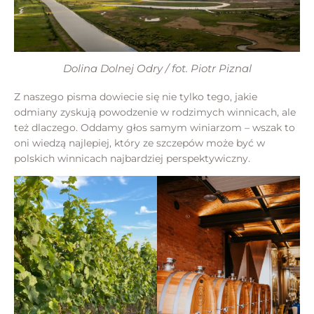
Dolina Dolnej Odry / fot. Piotr Piznal
Z naszego pisma dowiecie się nie tylko tego, jakie
odmiany zyskują powodzenie w rodzimych winnicach, ale
też dlaczego. Oddamy głos samym winiarzom – wszak to
oni wiedzą najlepiej, który ze szczepów może być w
polskich winnicach najbardziej perspektywiczny.